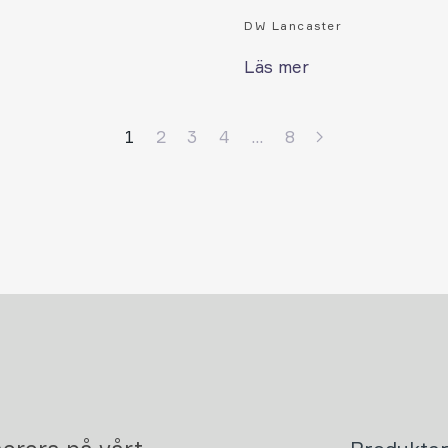
DW Lancaster
Läs mer
1
2
3
4
…
8