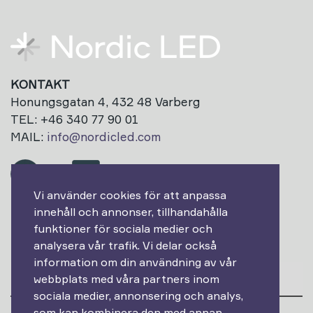
KONTAKT
Honungsgatan 4, 432 48 Varberg
TEL: +46 340 77 90 01
MAIL:
info@nordicled.com
Vi använder cookies för att anpassa
innehåll och annonser, tillhandahålla
Prenumerera på vårt nyhetsbrev!
funktioner för sociala medier och
analysera vår trafik. Vi delar också
Epost
information om din användning av vår
webbplats med våra partners inom
sociala medier, annonsering och analys,
som kan kombinera den med annan