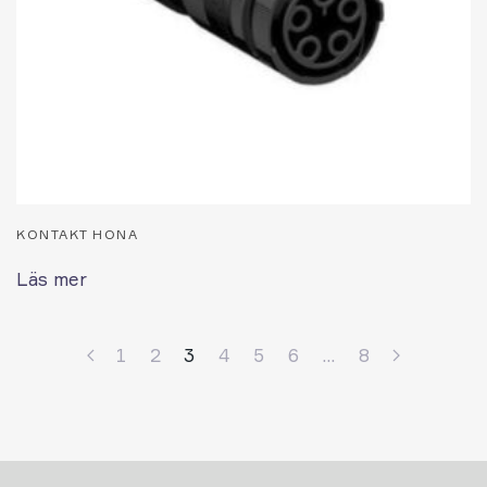
KONTAKT HONA
Läs mer
1
2
3
4
5
6
…
8