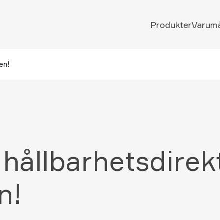
Produkter
Varum
en!
hållbarhetsdirekt
n!