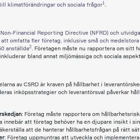
1
till klimatförändringar och sociala frågor
.
 Non-Financial Reporting Directive (NFRD) och utvidga
l att omfatta fler företag, inklusive små och medelsto
2
50 anställda
. Företagen måste nu rapportera om sitt h
 inkluderar bland annat miljömässiga och sociala aspekt
larna av CSRD är kraven på hållbarhet i leverantörsk
eras inköpsstrategier och leverantörsval påverkar håll
örskedjan
: Företag måste rapportera om hållbarhetsrisk
a innebär att företag behöver ha en djupare insikt i si
kerställa att de hanterar hållbarhetsfrågan på rätt sät
er
: Företag uppmuntras att utveckla och implementera