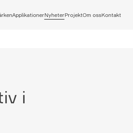
ärken
Applikationer
Nyheter
Projekt
Om oss
Kontakt
iv i