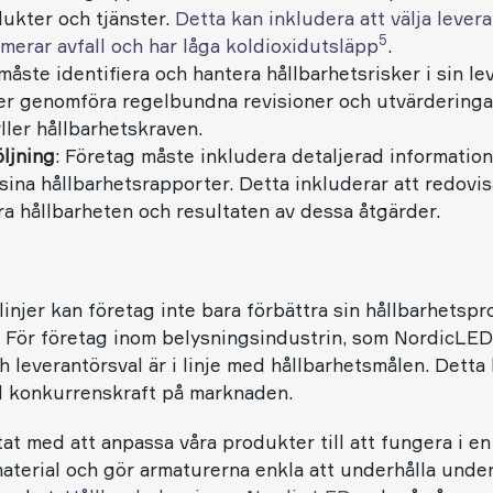
dukter och tjänster.
Detta kan inkludera att välja leve
5
imerar avfall och har låga koldioxidutsläpp
.
måste identifiera och hantera hållbarhetsrisker i sin l
r genomföra regelbundna revisioner och utvärderingar 
ller hållbarhetskraven.
ljning
: Företag måste inkludera detaljerad informatio
 sina hållbarhetsrapporter. Detta inkluderar att redovi
tra hållbarheten och resultaten av dessa åtgärder.
injer kan företag inte bara förbättra sin hållbarhetsprof
. För företag inom belysningsindustrin, som NordicLED,
ch leverantörsval är i linje med hållbarhetsmålen. Detta 
ad konkurrenskraft på marknaden.
at med att anpassa våra produkter till att fungera i en
erial och gör armaturerna enkla att underhålla under 