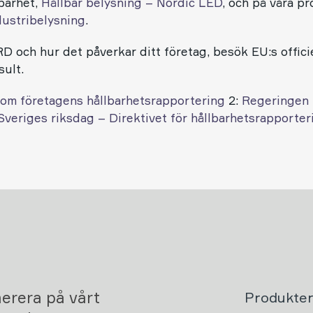
lbarhet,
Hållbar belysning – Nordic LED
, och på våra p
dustribelysning
.
 och hur det påverkar ditt företag, besök EU:s officie
sult.
 om företagens hållbarhetsrapportering
2:
Regeringen 
Sveriges riksdag – Direktivet för hållbarhetsrapporter
erera på vårt
Produkte