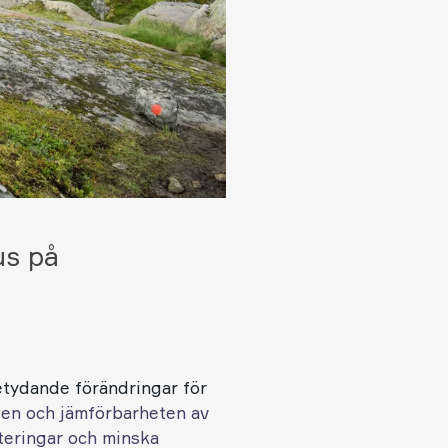
us på
etydande förändringar för
nsen och jämförbarheten av
steringar och minska