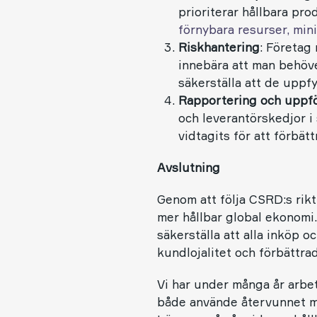
prioriterar hållbara pro
förnybara resurser, min
Riskhantering
: Företag 
innebära att man behöve
säkerställa att de uppfy
Rapportering och uppfö
och leverantörskedjor i
vidtagits för att förbät
Avslutning
Genom att följa CSRD:s riktl
mer hållbar global ekonomi
säkerställa att alla inköp o
kundlojalitet och förbättr
Vi har under många år arbet
både använde återvunnet mat