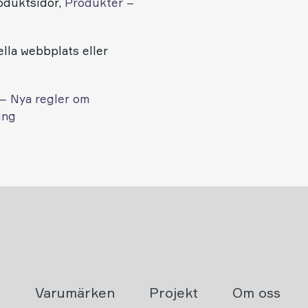
roduktsidor,
Produkter –
lla webbplats eller
– Nya regler om
ing
r
Varumärken
Projekt
Om oss