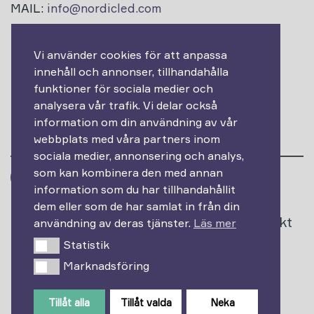
MAIL:
info@nordicled.com
Vi använder cookies för att anpassa
innehåll och annonser, tillhandahålla
Prenumerera på vårt nyhetsbrev!
funktioner för sociala medier och
analysera vår trafik. Vi delar också
Epost
information om din användning av vår
webbplats med våra partners inom
sociala medier, annonsering och analys,
som kan kombinera den med annan
information som du har tillhandahållit
dem eller som de har samlat in från din
Produkter
Varumärken
Projekt
användning av deras tjänster.
Läs mer
Statistik
Statistik
Om oss
Kontakt
Marknadsföring
Marknadsföring
Tillåt alla
Tillåt valda
Neka