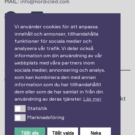
MAIL:
info@nordicled.com
Vi använder cookies för att anpassa
innehåll och annonser, tillhandahålla
Prenumerera på vårt nyhetsbrev!
funktioner för sociala medier och
analysera vår trafik. Vi delar också
Epost
information om din användning av vår
webbplats med våra partners inom
sociala medier, annonsering och analys,
som kan kombinera den med annan
information som du har tillhandahållit
dem eller som de har samlat in från din
Produkter
Varumärken
Projekt
användning av deras tjänster.
Läs mer
Statistik
Statistik
Om oss
Kontakt
Marknadsföring
Marknadsföring
Tillåt alla
Tillåt valda
Neka